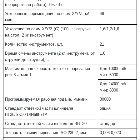
(непрерывная работа), Нм/кВт
Ускоренные перемещения по осям X/Y/Z, м/
48
мин
Ускорение по осям X/Y/Z (G) (100 кг нагрузка
1,6/1,2/1,6
на стол, 2 кг инструмент)
Количество инструментов, шт.
21
Время смены инструмента (2 кг инструмент, от
1,6
стружки до стружки), с
Максимальная скорость жесткого нарезания
Для 10000 об/
резьбы, мин
-1
мин: 6000
Для 24000 об/
мин: 8000
Программируемая рабочая подача, мм/мин
30000
Стандарт ответной части шпинделя
опция
ВТ30/SK30 DIN69871A
Стандарт ответной части шпинделя ВВТ30
стандарт
Точность позиционирования ISO 230-2, мм
0,006-0,020