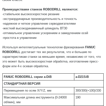
Преимуществами станков ROBODRILL являются:
-стабильное высокоскоростное резание
-экстраординарные производительность и точность
-надежное и четкое управление серводвигателями
-жесткий высокодинамичный шпиндель ВТ30
-оптимальное управление ускорением и замедлением осей
-простота в управлении
Используя интеллектуальные технологии фрезерования
FANUC
ROBODRILL
достигает тех же результатов, что и большие по
характеристикам станки за меньшее время, независимо от того, что
это может быть высокоскоростная обработка, изготовление пресс-
форм или 4-х осевая обработка.
FANUC ROBODRILL
серии
a-DiB
a-D21SiB
СТАНДАРТНАЯ ВЕРСИЯ
Перемещения по осям X/Y/Z, мм
300/300(+100)/330
Максимальная длина инструмента (0-24000
190
об/мин), мм