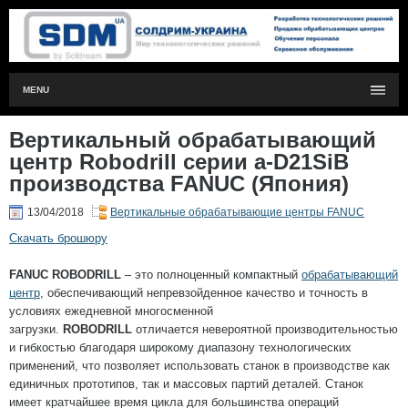
MENU
Вертикальный обрабатывающий
центр Robodrill серии a-D21SiB
производства FANUC (Япония)
13/04/2018
Вертикальные обрабатывающие центры FANUC
Скачать брошюру
FANUC ROBODRILL
– это полноценный компактный
обрабатывающий
центр
, обеспечивающий непревзойденное качество и точность в
условиях ежедневной многосменной
загрузки.
ROBODRILL
отличается невероятной производительностью
и гибкостью благодаря широкому диапазону технологических
применений, что позволяет использовать станок в производстве как
единичных прототипов, так и массовых партий деталей. Станок
имеет кратчайшее время цикла для большинства операций