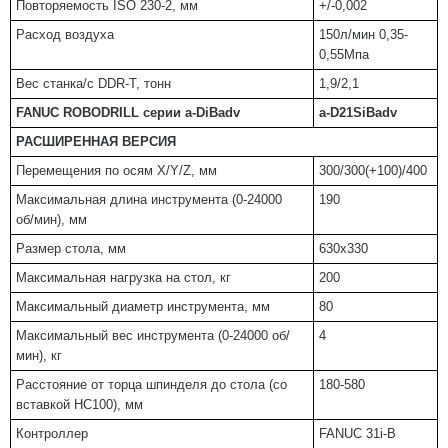
Повторяемость ISO 230-2, мм
+/-0,002
Расход воздуха
150л/мин 0,35-
0,55Мпа
Вес станка/с DDR-T, тонн
1,9/2,1
FANUC ROBODRILL
серии
a-DiBadv
a-D21SiBadv
РАСШИРЕННАЯ ВЕРСИЯ
Перемещения по осям X/Y/Z, мм
300/300(+100)/400
Максимальная длина инструмента (0-24000
190
об/мин), мм
Размер стола, мм
630х330
Максимальная нагрузка на стол, кг
200
Максимальный диаметр инструмента, мм
80
Максимальный вес инструмента (0-24000 об/
4
мин), кг
Расстояние от торца шпинделя до стола (со
180-580
вставкой НС100), мм
Контроллер
FANUC 31i-B