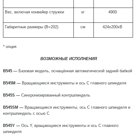
Вес, включая конвейер стружки
кг
4900
Габаритные размеры (В=202)
см
424x200xB
* опция
ВОЗМОЖНЫЕ ИСПОЛНЕНИЯ
B545 —
Базовая модель, оснащённая автоматической задней бабкой
B545M —
Вращающиеся инструменты и ось С главного шпинделя
B545S —
Синхронизированный контршпиндель
B545SM —
Вращающиеся инструменты, ось С главного шпинделя и
контршпиндель с осью С
B545Y —
Ось Y, вращающиеся инструменты и ось С главного
шпинделя