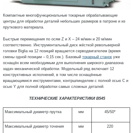
Компактные многофункциональные токарные обрабатывающие
центры для обработки деталей небольших размеров в патроне и из
пруткового материала.
Быстрые перемещения по осям Z и Х – 24 м/мин и 20 м/мин
соответственно. Инструментальный диск жёсткой револьверной
головки Biglia на 12 позиций вращается серводвигателем (время
смены одной позиции – 0,15 сек.). Базовый
токарный станок
уже
оснащён всем необходимым для выполнения широкого диапазона
задач механической обработки. Модельный ряд включает 12
конструктивных исполнений, в том числе оснащённые
вращающимися инструментами, контршпинделем с полной осью С и
осью Y для полной обработки самых сложных деталей.
ТЕХНИЧЕСКИЕ ХАРАКТЕРИСТИКИ
B5
4
5
Максимальный диаметр прутка
мм
45/50*
Максимальный диаметр точения
мм
220