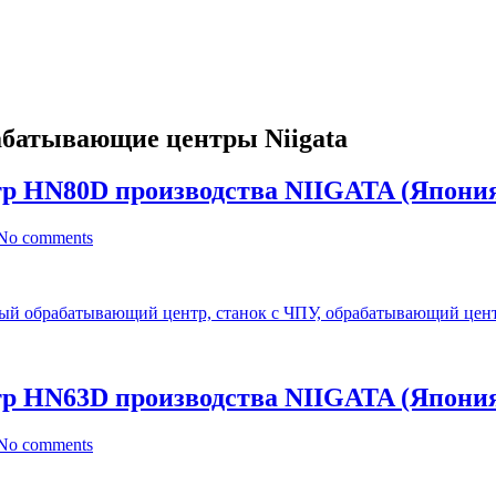
абатывающие центры Niigata
р HN80D производства NIIGATA (Япони
No comments
р HN63D производства NIIGATA (Япони
No comments