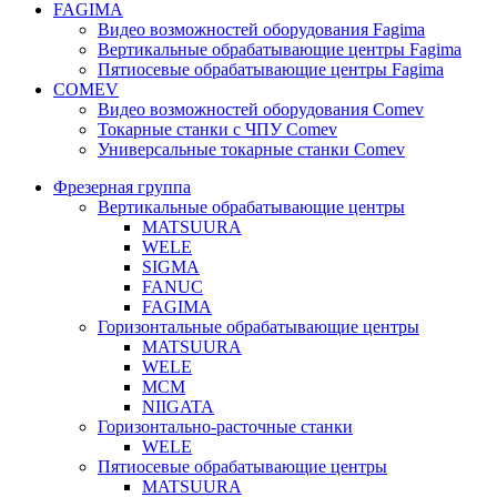
FAGIMA
Видео возможностей оборудования Fagima
Вертикальные обрабатывающие центры Fagima
Пятиосевые обрабатывающие центры Fagima
COMEV
Видео возможностей оборудования Comev
Токарные станки с ЧПУ Comev
Универсальные токарные станки Comev
Фрезерная группа
Вертикальные обрабатывающие центры
MATSUURA
WELE
SIGMA
FANUC
FAGIMA
Горизонтальные обрабатывающие центры
MATSUURA
WELE
MCM
NIIGATA
Горизонтально-расточные станки
WELE
Пятиосевые обрабатывающие центры
MATSUURA