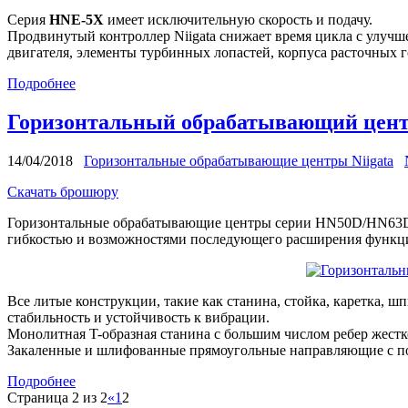
Серия
HNE-5X
имеет исключительную скорость и подачу.
Продвинутый контроллер Niigata снижает время цикла с улучш
двигателя, элементы турбинных лопастей, корпуса расточных г
Подробнее
Горизонтальный обрабатывающий цент
14/04/2018
Горизонтальные обрабатывающие центры Niigata
Скачать брошюру
Горизонтальные обрабатывающие центры серии HN50D/HN63D п
гибкостью и возможностями последующего расширения функци
Все литые конструкции, такие как станина, стойка, каретка, ш
стабильность и устойчивость к вибрации.
Монолитная T-образная станина с большим числом ребер жестк
Закаленные и шлифованные прямоугольные направляющие с по
Подробнее
Страница 2 из 2
«
1
2