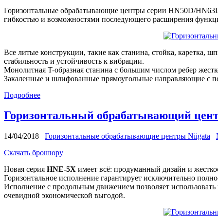
Горизонтальные обрабатывающие центры серии HN50D/HN63D п
гибкостью и возможностями последующего расширения функци
Все литые конструкции, такие как станина, стойка, каретка, ш
стабильность и устойчивость к вибрации.
Монолитная T-образная станина с большим числом ребер жестк
Закаленные и шлифованные прямоугольные направляющие с по
Подробнее
Горизонтальный обрабатывающий цент
14/04/2018
Горизонтальные обрабатывающие центры Niigata
Скачать брошюру
Новая серия
HNE-5X
имеет всё: продуманный дизайн и жестко
Горизонтальное исполнение гарантирует исключительно полное
Исполнение с продольным движением позволяет использовать п
очевидной экономической выгодой.