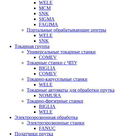
WELE
MCM
SNK
SIGMA
FAGIMA
Портальные обрабатывающие центры
WELE
SNK
Токарная группа
Универсальные токарные станки
COMEV
Токарные станки с ЧПУ
BIGLIA
COMEV
Токарно-карусельные станки
WELE
Токарные автоматы для обработки прутка
NOMURA
Токарно-фрезерные станки
BIGLIA
WELE
Электроэрозионная обработка
Электроэрозионные станки
FANUC
Податчики прутка