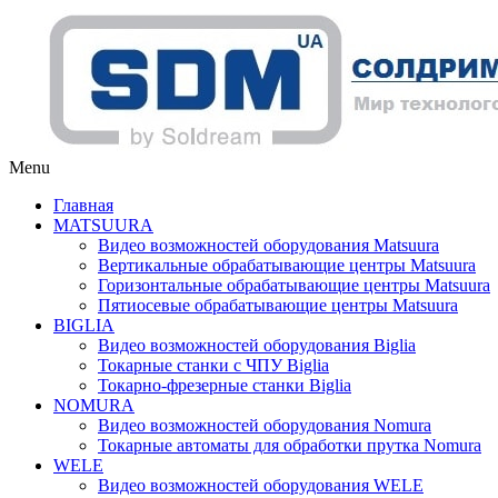
Menu
Главная
MATSUURA
Видео возможностей оборудования Matsuura
Вертикальные обрабатывающие центры Matsuura
Горизонтальные обрабатывающие центры Matsuura
Пятиосевые обрабатывающие центры Matsuura
BIGLIA
Видео возможностей оборудования Biglia
Токарные станки с ЧПУ Biglia
Токарно-фрезерные станки Biglia
NOMURA
Видео возможностей оборудования Nomura
Токарные автоматы для обработки прутка Nomura
WELE
Видео возможностей оборудования WELE