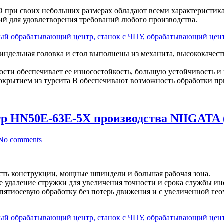
ри своих небольших размерах обладают всеми характеристика
й для удовлетворения требований любого производства.
пиндельная головка и стол выполнены из механита, высококачест
ости обеспечивает ее износостойкость, большую устойчивость и
крытием из турсита B обеспечивают возможность обработки пр
р HN50E-63E-5X производства NIIGATA 
No comments
сть конструкции, мощные шпиндели и большая рабочая зона.
 удаление стружки для увеличения точности и срока службы ин
ятиосевую обработку без потерь движения и с увеличенной геом