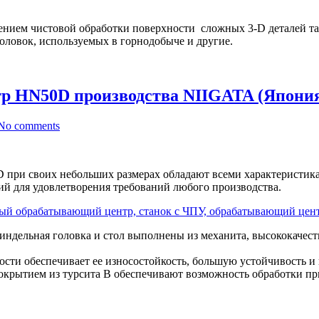
ением чистовой обработки поверхности сложных 3-D деталей так
оловок, используемых в горнодобыче и другие.
р HN50D производства NIIGATA (Япони
No comments
ри своих небольших размерах обладают всеми характеристика
й для удовлетворения требований любого производства.
пиндельная головка и стол выполнены из механита, высококачест
ости обеспечивает ее износостойкость, большую устойчивость и
крытием из турсита B обеспечивают возможность обработки пр