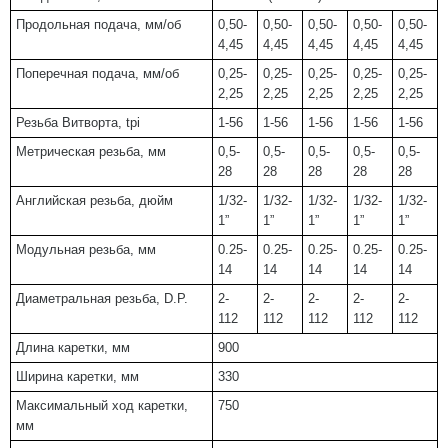
Продольная подача, мм/об
0,50-
0,50-
0,50-
0,50-
0,50-
4,45
4,45
4,45
4,45
4,45
Поперечная подача, мм/об
0,25-
0,25-
0,25-
0,25-
0,25-
2,25
2,25
2,25
2,25
2,25
Резьба Витворта, tpi
1-56
1-56
1-56
1-56
1-56
Метрическая резьба, мм
0,5-
0,5-
0,5-
0,5-
0,5-
28
28
28
28
28
Английская резьба, дюйм
1/32-
1/32-
1/32-
1/32-
1/32-
1”
1”
1”
1”
1”
Модульная резьба, мм
0.25-
0.25-
0.25-
0.25-
0.25-
14
14
14
14
14
Диаметральная резьба, D.P.
2-
2-
2-
2-
2-
112
112
112
112
112
Длина каретки, мм
900
Ширина каретки, мм
330
Максимальный ход каретки,
750
мм