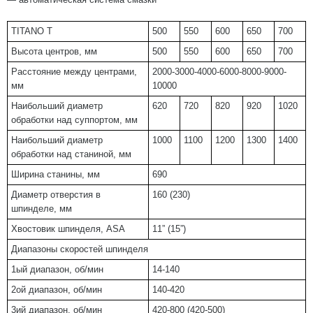
TITANO T
500
550
600
650
700
Высота центров, мм
500
550
600
650
700
Расстояние между центрами,
2000-3000-4000-6000-8000-9000-
мм
10000
Наибольший диаметр
620
720
820
920
1020
обработки над суппортом, мм
Наибольший диаметр
1000
1100
1200
1300
1400
обработки над станиной, мм
Ширина станины, мм
690
Диаметр отверстия в
160 (230)
шпинделе, мм
Хвостовик шпинделя, ASA
11” (15”)
Диапазоны скоростей шпинделя
1ый диапазон, об/мин
14-140
2ой диапазон, об/мин
140-420
3ий диапазон, об/мин
420-800 (420-500)